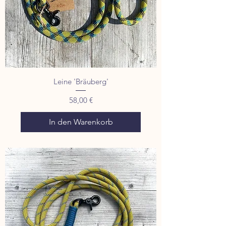
Leine 'Bräuberg'
Preis
58,00 €
In den Warenkorb