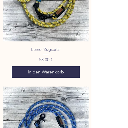
Leine 'Zugspitz'
Preis
58,00 €
In den Warenkorb