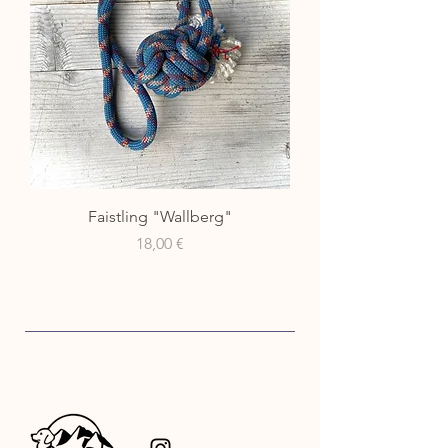
Faistling "Wallberg"
Preis
18,00 €