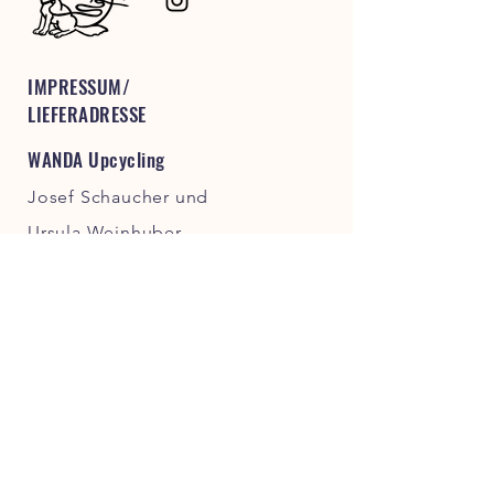
IMPRESSUM/
LIEFERADRESSE
WANDA Upcycling
Josef Schaucher und
Ursula Weinhuber
Am Manfredhof 5 1/2
83646 Bad Tölz
Tel.: +49
176 717 084 46
e-Mail.:
wanda.upcycling@posteo.de
Steuernummer: