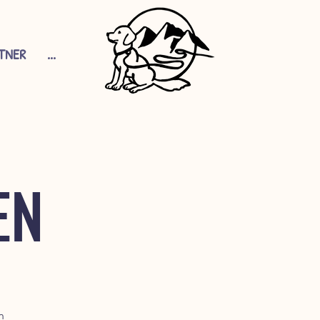
TNER
...
EN
n