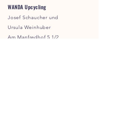
WANDA Upcycling
Josef Schaucher und
Ursula Weinhuber
Am Manfredhof 5 1/2
83646 Bad Tölz
Tel.: +49
176 717 084 46
e-Mail.:
wanda.upcycling@posteo.de
Steuernummer:
104/266/70033
Alle Inhalte dieser Website sind
urheberrechtlich geschützt. Eine