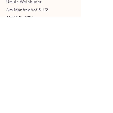
Ursula Weinhuber
Am Manfredhof 5 1/2
83646 Bad Tölz
Tel.: +49
176 717 084 46
e-Mail.:
wanda.upcycling@posteo.de
Steuernummer:
104/266/70033
Alle Inhalte dieser Website sind
urheberrechtlich geschützt. Eine
Nutzung ohne schriftliche
Genehmigung von WANDA Upcycling
ist nicht gestattet.