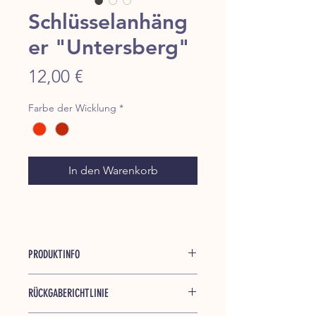
Schlüsselanhäng
er "Untersberg"
Preis
12,00 €
Farbe der Wicklung
*
In den Warenkorb
PRODUKTINFO
Praktischer Schlüsselanhänger mit
RÜCKGABERICHTLINIE
Öse zum Aufhängen und stabilem
Schlüsselring.